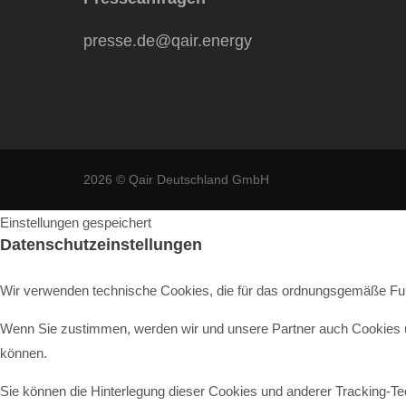
presse.de@qair.energy
2026 ©
Qair Deutschland GmbH
Einstellungen gespeichert
Datenschutzeinstellungen
Wir verwenden technische Cookies, die für das ordnungsgemäße Funkt
Wenn Sie zustimmen, werden wir und unsere Partner auch Cookies un
können.
Sie können die Hinterlegung dieser Cookies und anderer Tracking-Te