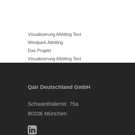
Home
Visualisierung Altötting Test
Windpark Altötting
Das Projekt
Visualisierung Altötting Test
Qair Deutschland GmbH
Schwanthalerstr. 75a
80336 München