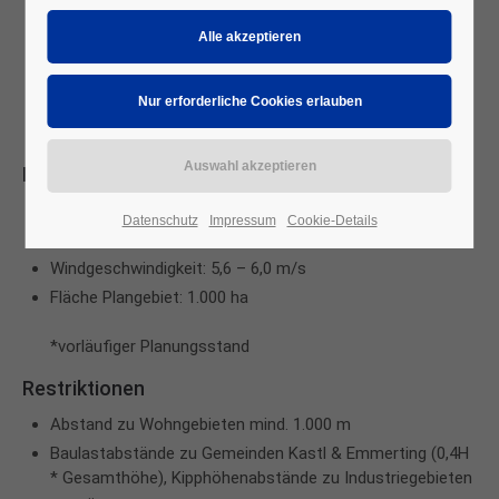
ausgewiesen werden (17. Fortschreibung, in Aufstellung)
Anlieferung über die Autobahn und die vorhandenen, gut
ausgebauten Straßen sowie Forstwege
Einspeisung mittels lokaler Umspannwerke,
Kabelverlegung entlang der bestehenden Wege und
Straßen
Eckpunkte:
40 Windenergieanlagen*
Datenschutz
Impressum
Cookie-Details
Gesamtleistung*: 288 MW
Windgeschwindigkeit: 5,6 – 6,0 m/s
Fläche Plangebiet: 1.000 ha
*vorläufiger Planungsstand
Restriktionen
Abstand zu Wohngebieten mind. 1.000 m
Baulastabstände zu Gemeinden Kastl & Emmerting (0,4H
* Gesamthöhe), Kipphöhenabstände zu Industriegebieten