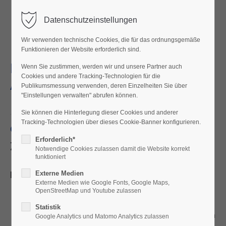
Datenschutzeinstellungen
Home
Wir verwenden technische Cookies, die für das ordnungsgemäße
Funktionieren der Website erforderlich sind.
DAS PROJEKT WINDPARK
Wenn Sie zustimmen, werden wir und unsere Partner auch
Cookies und andere Tracking-Technologien für die
ALTÖTTING
Publikumsmessung verwenden, deren Einzelheiten Sie über
"Einstellungen verwalten" abrufen können.
Sie können die Hinterlegung dieser Cookies und anderer
Tracking-Technologien über dieses Cookie-Banner konfigurieren.
QAIR
Erforderlich*
Zeitleiste
Notwendige Cookies zulassen damit die Website korrekt
funktioniert
Lage & Infrastuktur:
Externe Medien
Externe Medien wie Google Fonts, Google Maps,
Altöttinger und Burghauser Forst zwischen Burghausen
OpenStreetMap und Youtube zulassen
und Altötting
Statistik
Plangebiet soll im zukünftigen Regionalplan Südostbayern
Google Analytics und Matomo Analytics zulassen