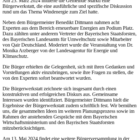
Am 23. März 2024 initiierte die Gemeinde Marktl eine
Bürgerwerkstatt, die eine ausführliche und spezifische Diskussion
rund um das Thema Windenergie zum Ziel hatte.
Neben dem Bürgermeister Benedikt Dittmann nahmen acht
Experten aus dem Bereich erneuerbare Energien am Podium Platz.
Dazu zählten unter anderem Vertreter der Bayerischen Staatsforsten,
des Bayerischen Landesamts für Umweltschutz sowie Mitarbeiter
von Qair Deutschland. Moderiert wurde die Veranstaltung von Dr.
Monika Arzberger von der Landesagentur für Energie und
Klimaschutz.
Die Bürger erhielten die Gelegenheit, sich mit ihren Gedanken und
Vorstellungen aktiv einzubringen, sowie ihre Fragen zu stellen, die
von den Experten sofort beantwortet wurden.
Die Bürgerwerkstatt zeichnete sich insgesamt durch einen
konstruktiven und erfolgreichen Diskurs aus. Gemeinsame
Interessen wurden identifiziert. Bürgermeister Dittmann hielt die
Ergebnisse der Bürgerwerkstatt zudem schriftlich fest. Wir bemühen
uns, die gesammelten Ideen im weiteren Planungsprozess sowie im
Rahmen der anstehenden Gespräche mit dem Bayerischen
Wirtschaftsministerium und den Bayrischen Staatsforsten
mitzuberücksichtigen.
Am 13. Mai 2024 findet eine weitere Bürgerversammlung in der